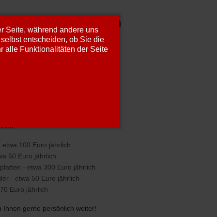
noch bares Geld sparen
der Seite, während andere uns
selbst entscheiden, ob Sie die
alle Funktionalitäten der Seite
können Sie sparen!
 Dingen den Energieverbrauch
önnen?
 etwa 100 Euro jährlich
wa 50 Euro jährlich
platten - etwa 300 Euro jährlich
r - etwa 50 Euro jährlich
70 Euro jährlich
 Ihnen gerne persönlich weiter!