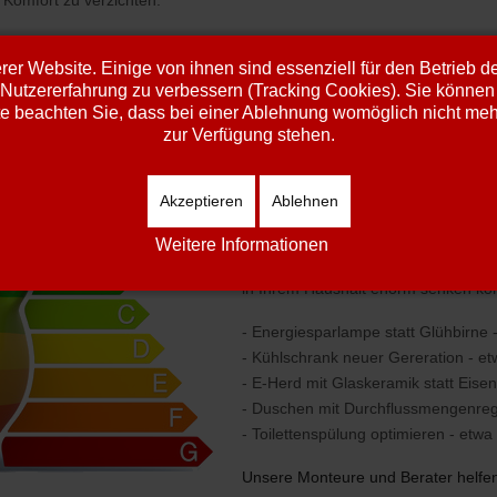
...und lassen Sie damit auch 
er Website. Einige von ihnen sind essenziell für den Betrieb 
 Nutzererfahrung zu verbessern (Tracking Cookies). Sie können 
e beachten Sie, dass bei einer Ablehnung womöglich nicht mehr 
zur Verfügung stehen.
Energiesparer werden - sondern Energiesparer sein!
Akzeptieren
Ablehnen
Nicht nur mit einer neuen Heizung 
Weitere Informationen
Wussten Sie selbst mit einfachsten
in Ihrem Haushalt enorm senken k
- Energiesparlampe statt Glühbirne -
- Kühlschrank neuer Gereration - et
- E-Herd mit Glaskeramik statt Eisen
- Duschen mit Durchflussmengenregle
- Toilettenspülung optimieren - etwa 
Unsere Monteure und Berater helfen