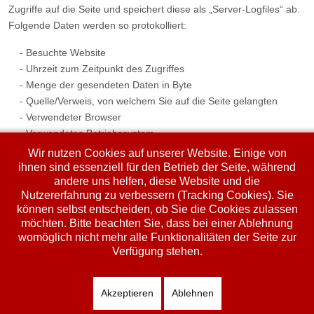
Zugriffe auf die Seite und speichert diese als „Server-Logfiles“ ab.
Folgende Daten werden so protokolliert:
- Besuchte Website
- Uhrzeit zum Zeitpunkt des Zugriffes
- Menge der gesendeten Daten in Byte
- Quelle/Verweis, von welchem Sie auf die Seite gelangten
- Verwendeter Browser
- Verwendetes Betriebssystem
- Verwendete IP-Adresse (ggf.: in anonymisierter Form)
Wir nutzen Cookies auf unserer Website. Einige von
ihnen sind essenziell für den Betrieb der Seite, während
Die erhobenen Daten dienen lediglich statistischen Auswertungen
andere uns helfen, diese Website und die
und zur Verbesserung der Website. Der Websitebetreiber behält
Nutzererfahrung zu verbessern (Tracking Cookies). Sie
können selbst entscheiden, ob Sie die Cookies zulassen
sich allerdings vor, die Server-Logfiles nachträglich zu überprüfen,
möchten. Bitte beachten Sie, dass bei einer Ablehnung
sollten konkrete Anhaltspunkte auf eine rechtswidrige Nutzung
womöglich nicht mehr alle Funktionalitäten der Seite zur
hinweisen.
Verfügung stehen.
© Fa. Paul Schmidhuber - Heizung, Sanitär 2026, Powered by
Akzeptieren
Ablehnen
net@talk / Martin Schmaus